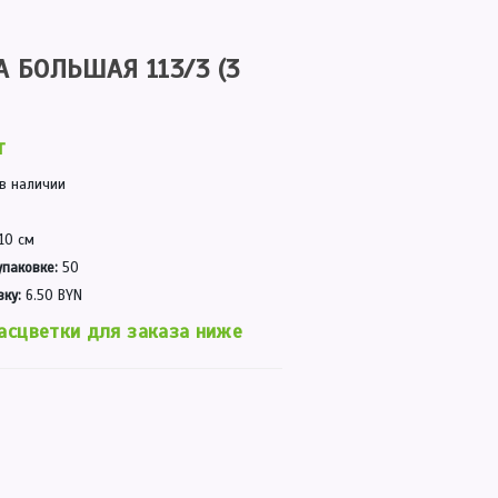
 БОЛЬШАЯ 113/3 (3
т
 в наличии
10 см
упаковке:
50
вку:
6.50 BYN
асцветки для заказа ниже